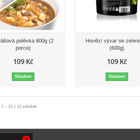
lášová polévka 600g (2
Hovězí vývar se zelen
porce)
(600g)
109 Kč
109 Kč
Skladem
Skladem
 1 – 12 z 12 položek