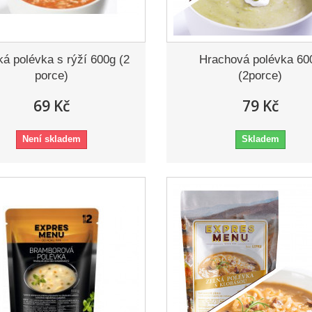
ká polévka s rýží 600g (2
Hrachová polévka 60
porce)
(2porce)
69 Kč
79 Kč
Není skladem
Skladem