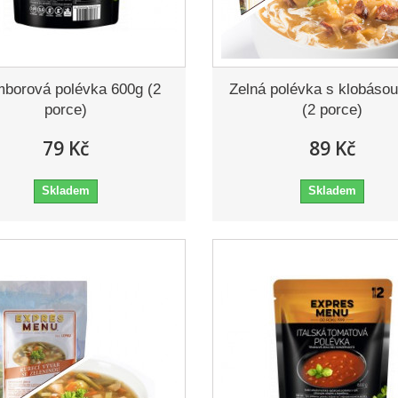
borová polévka 600g (2
Zelná polévka s klobáso
porce)
(2 porce)
79 Kč
89 Kč
Skladem
Skladem