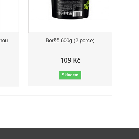
inou
Boršč 600g (2 porce)
109 Kč
Skladem