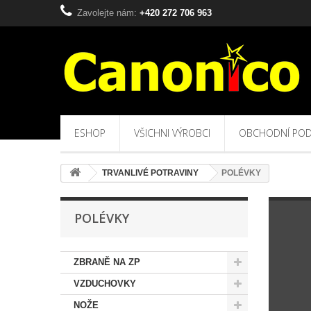
Zavolejte nám:
+420 272 706 963
ESHOP
VŠICHNI VÝROBCI
OBCHODNÍ POD
TRVANLIVÉ POTRAVINY
POLÉVKY
POLÉVKY
ZBRANĚ NA ZP
VZDUCHOVKY
NOŽE