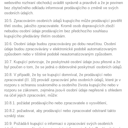
webového rozhraní obchodu) uvádět správně a pravdivě a že je povinen
bez zbytečného odkladu informovat prodávajícího o změně ve svých
osobních údajích.
10.5. Zpracováním osobních údajů kupujícího může prodávající pověřit
třetí osobu, jakožto zpracovatele. Kromě osob dopravujících zboží
nebudou osobní údaje prodávajícím bez předchozího souhlasu
kupujícího předávány třetím osobám.
10.6. Osobní údaje budou zpracovávány po dobu neurčitou. Osobní
údaje budou zpracovávány v elektronické podobě automatizovaným
způsobem nebo v tištěné podobě neautomatizovaným způsobem.
10.7. Kupující potvrzuje, že poskytnuté osobní údaje jsou přesné a že
byl poučen o tom, že se jedná o dobrovolné poskytnutí osobních údajů.
10.8. V případě, že by se kupující domníval, že prodávající nebo
zpracovatel (čl. 10) provádí zpracování jeho osobních údajů, které je v
rozporu s ochranou soukromého a osobního života kupujícího nebo v
rozporu se zákonem, zejména jsou-li osobní údaje nepřesné s ohledem
na účel jejich zpracování, může:
10.8.1. požádat prodávajícího nebo zpracovatele o vysvětlení,
10.8.2. požadovat, aby prodávající nebo zpracovatel odstranil takto
vzniklý stav.
10.9. Požádá-li kupující o informaci o zpracování svých osobních