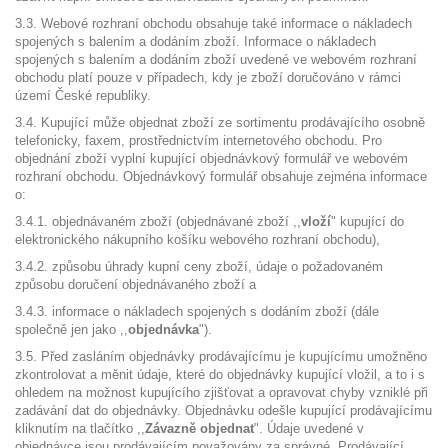
3.3. Webové rozhraní obchodu obsahuje také informace o nákladech
spojených s balením a dodáním zboží. Informace o nákladech
spojených s balením a dodáním zboží uvedené ve webovém rozhraní
obchodu platí pouze v případech, kdy je zboží doručováno v rámci
území České republiky.
3.4. Kupující může objednat zboží ze sortimentu prodávajícího osobně
telefonicky, faxem, prostřednictvím internetového obchodu. Pro
objednání zboží vyplní kupující objednávkový formulář ve webovém
rozhraní obchodu. Objednávkový formulář obsahuje zejména informace
o:
3.4.1. objednávaném zboží (objednávané zboží ,,
vloží
" kupující do
elektronického nákupního košíku webového rozhraní obchodu),
3.4.2. způsobu úhrady kupní ceny zboží, údaje o požadovaném
způsobu doručení objednávaného zboží a
3.4.3. informace o nákladech spojených s dodáním zboží (dále
společně jen jako ,,
objednávka
").
3.5. Před zasláním objednávky prodávajícímu je kupujícímu umožněno
zkontrolovat a měnit údaje, které do objednávky kupující vložil, a to i s
ohledem na možnost kupujícího zjišťovat a opravovat chyby vzniklé při
zadávání dat do objednávky. Objednávku odešle kupující prodávajícímu
kliknutím na tlačítko ,,
Závazně objednat
". Údaje uvedené v
objednávce jsou prodávajícím považovány za správné. Prodávající