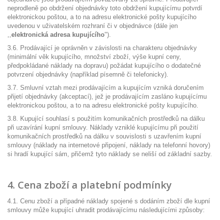
neprodleně po obdržení objednávky toto obdržení kupujícímu potvrdí
elektronickou poštou, a to na adresu elektronické pošty kupujícího
uvedenou v uživatelském rozhraní či v objednávce (dále jen
,,
elektronická adresa kupujícího
").
3.6. Prodávající je oprávněn v závislosti na charakteru objednávky
(minimální věk kupujícího, množství zboží, výše kupní ceny,
předpokládané náklady na dopravu) požádat kupujícího o dodatečné
potvrzení objednávky (například písemně či telefonicky).
3.7. Smluvní vztah mezi prodávajícím a kupujícím vzniká doručením
přijetí objednávky (akceptací), jež je prodávajícím zasláno kupujícímu
elektronickou poštou, a to na adresu elektronické pošty kupujícího.
3.8. Kupující souhlasí s použitím komunikačních prostředků na dálku
při uzavírání kupní smlouvy. Náklady vzniklé kupujícímu při použití
komunikačních prostředků na dálku v souvislosti s uzavřením kupní
smlouvy (náklady na internetové připojení, náklady na telefonní hovory)
si hradí kupující sám, přičemž tyto náklady se neliší od základní sazby.
4. Cena zboží a platební podmínky
4.1. Cenu zboží a případné náklady spojené s dodáním zboží dle kupní
smlouvy může kupující uhradit prodávajícímu následujícími způsoby: