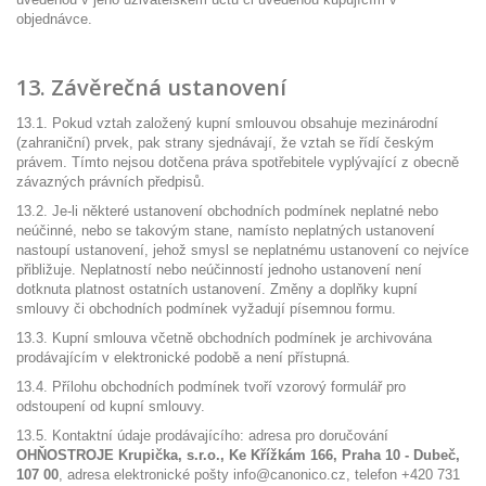
objednávce.
13. Závěrečná ustanovení
13.1. Pokud vztah založený kupní smlouvou obsahuje mezinárodní
(zahraniční) prvek, pak strany sjednávají, že vztah se řídí českým
právem. Tímto nejsou dotčena práva spotřebitele vyplývající z obecně
závazných právních předpisů.
13.2. Je-li některé ustanovení obchodních podmínek neplatné nebo
neúčinné, nebo se takovým stane, namísto neplatných ustanovení
nastoupí ustanovení, jehož smysl se neplatnému ustanovení co nejvíce
přibližuje. Neplatností nebo neúčinností jednoho ustanovení není
dotknuta platnost ostatních ustanovení. Změny a doplňky kupní
smlouvy či obchodních podmínek vyžadují písemnou formu.
13.3. Kupní smlouva včetně obchodních podmínek je archivována
prodávajícím v elektronické podobě a není přístupná.
13.4. Přílohu obchodních podmínek tvoří vzorový formulář pro
odstoupení od kupní smlouvy.
13.5. Kontaktní údaje prodávajícího: adresa pro doručování
OHŇOSTROJE Krupička, s.r.o., Ke Křížkám 166, Praha 10 - Dubeč,
107 00
, adresa elektronické pošty info@canonico.cz, telefon +420 731