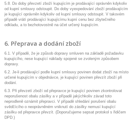
5.8. Do doby převzetí zboží kupujícím je prodávající oprávněn kdykoliv
od kupní smlouvy odstoupit. Do doby vyexpedování zboží prodávajícím
je kupující oprávněn kdykoliv od kupní smlouvy odstoupit. V takovém
případě vrátí prodávající kupujícímu kupní cenu bez zbytečného
odkladu, a to bezhotovostně na účet určený kupujícím.
6. Přeprava a dodání zboží
6.1. V případě, že je způsob dopravy smluven na základě požadavku
kupujícího, nese kupující náklady spojené se zvoleným způsobem
dopravy.
6.2. Je-li prodávající podle kupní smlouvy povinen dodat zboží na místo
určené kupujícím v objednávce, je kupující povinen převzít zboží při
dodání.
6.3. Při převzetí zboží od přepravce je kupující povinen zkontrolovat
neporušenost obalu zásilky a v případě jakýchkoliv závad toto
neprodleně oznámit přepravci. V případě shledání porušení obalu
svědčícího o neoprávněném vniknutí do zásilky nemusí kupující
zásilku od přepravce převzít. (Doporučujeme sepsat protokol s řidičem
DPD.)