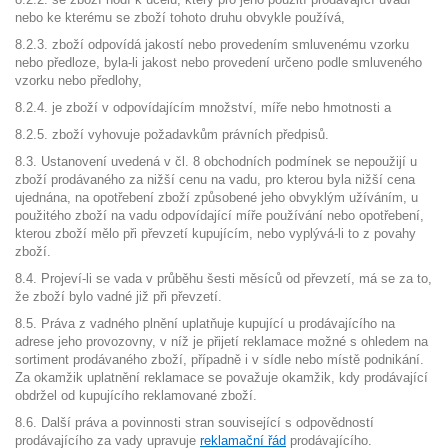
nebo ke kterému se zboží tohoto druhu obvykle používá,
8.2.3. zboží odpovídá jakostí nebo provedením smluvenému vzorku
nebo předloze, byla-li jakost nebo provedení určeno podle smluveného
vzorku nebo předlohy,
8.2.4. je zboží v odpovídajícím množství, míře nebo hmotnosti a
8.2.5. zboží vyhovuje požadavkům právních předpisů.
8.3. Ustanovení uvedená v čl. 8 obchodních podmínek se nepoužijí u
zboží prodávaného za nižší cenu na vadu, pro kterou byla nižší cena
ujednána, na opotřebení zboží způsobené jeho obvyklým užíváním, u
použitého zboží na vadu odpovídající míře používání nebo opotřebení,
kterou zboží mělo při převzetí kupujícím, nebo vyplývá-li to z povahy
zboží.
8.4. Projeví-li se vada v průběhu šesti měsíců od převzetí, má se za to,
že zboží bylo vadné již při převzetí.
8.5. Práva z vadného plnění uplatňuje kupující u prodávajícího na
adrese jeho provozovny, v níž je přijetí reklamace možné s ohledem na
sortiment prodávaného zboží, případně i v sídle nebo místě podnikání.
Za okamžik uplatnění reklamace se považuje okamžik, kdy prodávající
obdržel od kupujícího reklamované zboží.
8.6. Další práva a povinnosti stran související s odpovědností
prodávajícího za vady upravuje
reklamační řád
prodávajícího.