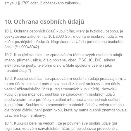
smyslu § 1765 odst. 2 občanského zákoníku.
10. Ochrana osobních údajů
10.1. Ochrana osobních údajů kupujícího, který je fyzickou osobou, je
poskytována zákonem č. 101/2000 Sb., o ochraně osobních údajů, ve
znění pozdějších předpisů. Registrace na Úřadu pro ochranu osobních
údajů (č.: 00048042).
10.2. Kupující souhlasí se zpracováním těchto svých osobních údajů:
jméno, příjmení, ulice, číslo popisné, obec, PSČ, IČ, DIČ, adresa
elektronické pošty, telefonní číslo a (dále společně vše jen jako
,,osobní údaje").
10.3. Kupující souhlasí se zpracováním osobních údajů prodávajícím, a
to pro účely realizace práv a povinností z kupní smlouvy a pro účely
vedení uživatelského účtu (u registrovaných kupujících). Nezvolí-li
kupující jinou možnost, souhlasí se zpracováním osobních údajů
prodávajícím také pro účely zasílání informací a obchodních sdělení
kupujícímu. Souhlas se zpracováním osobních údajů v celém rozsahu
dle tohoto článku není podmínkou, která by sama o sobě znemožňovala
uzavření kupní smlouvy.
10.4. Kupující bere na vědomí, že je povinen své osobní údaje (při
registraci, ve svém uživatelském účtu, při objednávce provedené z