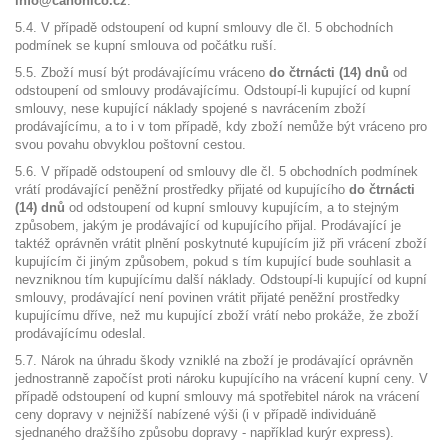
info@canonico.cz
.
5.4. V případě odstoupení od kupní smlouvy dle čl. 5 obchodních
podmínek se kupní smlouva od počátku ruší.
5.5. Zboží musí být prodávajícímu vráceno
do čtrnácti (14) dnů
od
odstoupení od smlouvy prodávajícímu. Odstoupí-li kupující od kupní
smlouvy, nese kupující náklady spojené s navrácením zboží
prodávajícímu, a to i v tom případě, kdy zboží nemůže být vráceno pro
svou povahu obvyklou poštovní cestou.
5.6. V případě odstoupení od smlouvy dle čl. 5 obchodních podmínek
vrátí prodávající peněžní prostředky přijaté od kupujícího
do čtrnácti
(14) dnů
od odstoupení od kupní smlouvy kupujícím, a to stejným
způsobem, jakým je prodávající od kupujícího přijal. Prodávající je
taktéž oprávněn vrátit plnění poskytnuté kupujícím již při vrácení zboží
kupujícím či jiným způsobem, pokud s tím kupující bude souhlasit a
nevzniknou tím kupujícímu další náklady. Odstoupí-li kupující od kupní
smlouvy, prodávající není povinen vrátit přijaté peněžní prostředky
kupujícímu dříve, než mu kupující zboží vrátí nebo prokáže, že zboží
prodávajícímu odeslal.
5.7. Nárok na úhradu škody vzniklé na zboží je prodávající oprávněn
jednostranně započíst proti nároku kupujícího na vrácení kupní ceny. V
případě odstoupení od kupní smlouvy má spotřebitel nárok na vrácení
ceny dopravy v nejnižší nabízené výši (i v případě individuáně
sjednaného dražšího způsobu dopravy - například kurýr express).