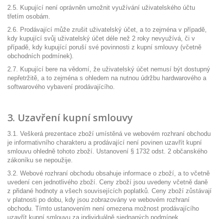
2.5. Kupující není oprávněn umožnit využívání uživatelského účtu
třetím osobám.
2.6. Prodávající může zrušit uživatelský účet, a to zejména v případě,
kdy kupující svůj uživatelský účet déle než 2 roky nevyužívá, či v
případě, kdy kupující poruší své povinnosti z kupní smlouvy (včetně
obchodních podmínek).
2.7. Kupující bere na vědomí, že uživatelský účet nemusí být dostupný
nepřetržitě, a to zejména s ohledem na nutnou údržbu hardwarového a
softwarového vybavení prodávajícího.
3. Uzavření kupní smlouvy
3.1. Veškerá prezentace zboží umístěná ve webovém rozhraní obchodu
je informativního charakteru a prodávající není povinen uzavřít kupní
smlouvu ohledně tohoto zboží. Ustanovení § 1732 odst. 2 občanského
zákoníku se nepoužije.
3.2. Webové rozhraní obchodu obsahuje informace o zboží, a to včetně
uvedení cen jednotlivého zboží. Ceny zboží jsou uvedeny včetně daně
z přidané hodnoty a všech souvisejících poplatků. Ceny zboží zůstávají
v platnosti po dobu, kdy jsou zobrazovány ve webovém rozhraní
obchodu. Tímto ustanovením není omezena možnost prodávajícího
uzavřít kupní smlouvu za individuálně sjednaných podmínek.