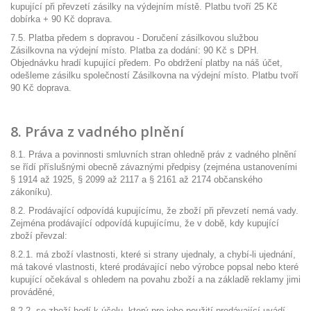
kupující při převzetí zásilky na výdejním místě. Platbu tvoří 25 Kč
dobírka + 90 Kč doprava.
7.5. Platba předem s dopravou - Doručení zásilkovou službou
Zásilkovna na výdejní místo. Platba za dodání: 90 Kč s DPH.
Objednávku hradí kupující předem. Po obdržení platby na náš účet,
odešleme zásilku společností Zásilkovna na výdejní místo. Platbu tvoří
90 Kč doprava.
8. Práva z vadného plnění
8.1. Práva a povinnosti smluvních stran ohledně práv z vadného plnění
se řídí příslušnými obecně závaznými předpisy (zejména ustanoveními
§ 1914 až 1925, § 2099 až 2117 a § 2161 až 2174 občanského
zákoníku).
8.2. Prodávající odpovídá kupujícímu, že zboží při převzetí nemá vady.
Zejména prodávající odpovídá kupujícímu, že v době, kdy kupující
zboží převzal:
8.2.1. má zboží vlastnosti, které si strany ujednaly, a chybí-li ujednání,
má takové vlastnosti, které prodávající nebo výrobce popsal nebo které
kupující očekával s ohledem na povahu zboží a na základě reklamy jimi
prováděné,
8.2.2. se zboží hodí k účelu, který pro jeho použití prodávající uvádí