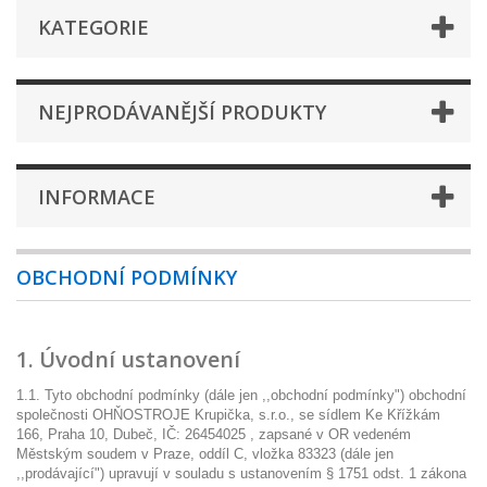
KATEGORIE
NEJPRODÁVANĚJŠÍ PRODUKTY
INFORMACE
OBCHODNÍ PODMÍNKY
1. Úvodní ustanovení
1.1. Tyto obchodní podmínky (dále jen ,,obchodní podmínky") obchodní
společnosti OHŇOSTROJE Krupička, s.r.o., se sídlem Ke Křížkám
166, Praha 10, Dubeč, IČ: 26454025 , zapsané v OR vedeném
Městským soudem v Praze, oddíl C, vložka 83323 (dále jen
,,prodávající") upravují v souladu s ustanovením § 1751 odst. 1 zákona