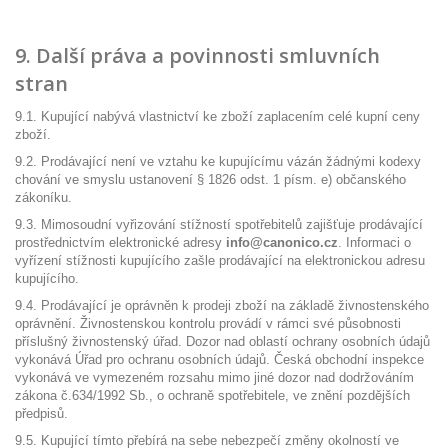
9. Další práva a povinnosti smluvních
stran
9.1. Kupující nabývá vlastnictví ke zboží zaplacením celé kupní ceny
zboží.
9.2. Prodávající není ve vztahu ke kupujícímu vázán žádnými kodexy
chování ve smyslu ustanovení § 1826 odst. 1 písm. e) občanského
zákoníku.
9.3. Mimosoudní vyřizování stížností spotřebitelů zajišťuje prodávající
prostřednictvím elektronické adresy
info@canonico.cz
. Informaci o
vyřízení stížnosti kupujícího zašle prodávající na elektronickou adresu
kupujícího.
9.4. Prodávající je oprávněn k prodeji zboží na základě živnostenského
oprávnění. Živnostenskou kontrolu provádí v rámci své působnosti
příslušný živnostenský úřad. Dozor nad oblastí ochrany osobních údajů
vykonává Úřad pro ochranu osobních údajů. Česká obchodní inspekce
vykonává ve vymezeném rozsahu mimo jiné dozor nad dodržováním
zákona č.634/1992 Sb., o ochraně spotřebitele, ve znění pozdějších
předpisů.
9.5. Kupující tímto přebírá na sebe nebezpečí změny okolností ve