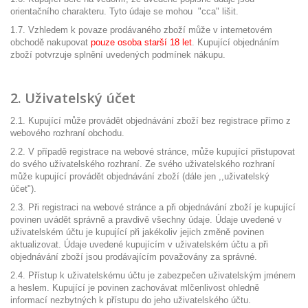
orientačního charakteru. Tyto údaje se mohou "cca" lišit.
1.7. Vzhledem k povaze prodávaného zboží může v internetovém
obchodě nakupovat
pouze osoba starší 18 let
. Kupující objednáním
zboží potvrzuje splnění uvedených podmínek nákupu.
2. Uživatelský účet
2.1. Kupující může provádět objednávání zboží bez registrace přímo z
webového rozhraní obchodu.
2.2. V případě registrace na webové stránce, může kupující přistupovat
do svého uživatelského rozhraní. Ze svého uživatelského rozhraní
může kupující provádět objednávání zboží (dále jen ,,uživatelský
účet").
2.3. Při registraci na webové stránce a při objednávání zboží je kupující
povinen uvádět správně a pravdivě všechny údaje. Údaje uvedené v
uživatelském účtu je kupující při jakékoliv jejich změně povinen
aktualizovat. Údaje uvedené kupujícím v uživatelském účtu a při
objednávání zboží jsou prodávajícím považovány za správné.
2.4. Přístup k uživatelskému účtu je zabezpečen uživatelským jménem
a heslem. Kupující je povinen zachovávat mlčenlivost ohledně
informací nezbytných k přístupu do jeho uživatelského účtu.