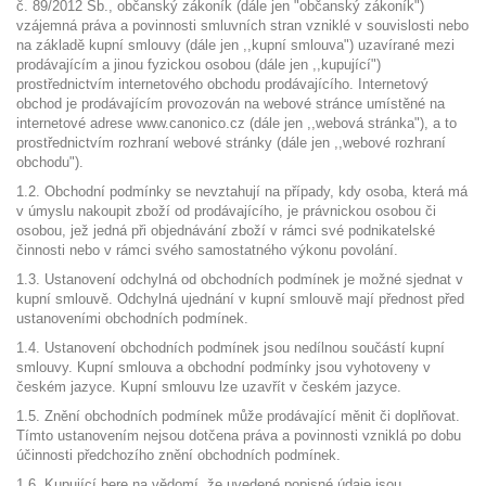
č. 89/2012 Sb., občanský zákoník (dále jen "občanský zákoník")
vzájemná práva a povinnosti smluvních stran vzniklé v souvislosti nebo
na základě kupní smlouvy (dále jen ,,kupní smlouva") uzavírané mezi
prodávajícím a jinou fyzickou osobou (dále jen ,,kupující")
prostřednictvím internetového obchodu prodávajícího. Internetový
obchod je prodávajícím provozován na webové stránce umístěné na
internetové adrese www.canonico.cz (dále jen ,,webová stránka"), a to
prostřednictvím rozhraní webové stránky (dále jen ,,webové rozhraní
obchodu").
1.2. Obchodní podmínky se nevztahují na případy, kdy osoba, která má
v úmyslu nakoupit zboží od prodávajícího, je právnickou osobou či
osobou, jež jedná při objednávání zboží v rámci své podnikatelské
činnosti nebo v rámci svého samostatného výkonu povolání.
1.3. Ustanovení odchylná od obchodních podmínek je možné sjednat v
kupní smlouvě. Odchylná ujednání v kupní smlouvě mají přednost před
ustanoveními obchodních podmínek.
1.4. Ustanovení obchodních podmínek jsou nedílnou součástí kupní
smlouvy. Kupní smlouva a obchodní podmínky jsou vyhotoveny v
českém jazyce. Kupní smlouvu lze uzavřít v českém jazyce.
1.5. Znění obchodních podmínek může prodávající měnit či doplňovat.
Tímto ustanovením nejsou dotčena práva a povinnosti vzniklá po dobu
účinnosti předchozího znění obchodních podmínek.
1.6. Kupující bere na vědomí, že uvedené popisné údaje jsou