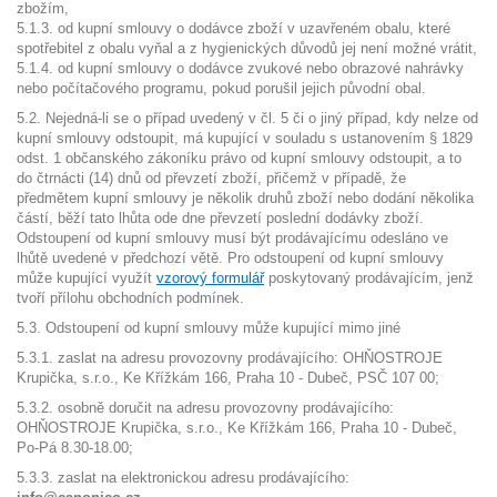
zbožím,
5.1.3. od kupní smlouvy o dodávce zboží v uzavřeném obalu, které
spotřebitel z obalu vyňal a z hygienických důvodů jej není možné vrátit,
5.1.4. od kupní smlouvy o dodávce zvukové nebo obrazové nahrávky
nebo počítačového programu, pokud porušil jejich původní obal.
5.2. Nejedná-li se o případ uvedený v čl. 5 či o jiný případ, kdy nelze od
kupní smlouvy odstoupit, má kupující v souladu s ustanovením § 1829
odst. 1 občanského zákoníku právo od kupní smlouvy odstoupit, a to
do čtrnácti (14) dnů od převzetí zboží, přičemž v případě, že
předmětem kupní smlouvy je několik druhů zboží nebo dodání několika
částí, běží tato lhůta ode dne převzetí poslední dodávky zboží.
Odstoupení od kupní smlouvy musí být prodávajícímu odesláno ve
lhůtě uvedené v předchozí větě. Pro odstoupení od kupní smlouvy
může kupující využít
vzorový formulář
poskytovaný prodávajícím, jenž
tvoří přílohu obchodních podmínek.
5.3. Odstoupení od kupní smlouvy může kupující mimo jiné
5.3.1. zaslat na adresu provozovny prodávajícího: OHŇOSTROJE
Krupička, s.r.o., Ke Křížkám 166, Praha 10 - Dubeč, PSČ 107 00;
5.3.2. osobně doručit na adresu provozovny prodávajícího:
OHŇOSTROJE Krupička, s.r.o., Ke Křížkám 166, Praha 10 - Dubeč,
Po-Pá 8.30-18.00;
5.3.3. zaslat na elektronickou adresu prodávajícího: