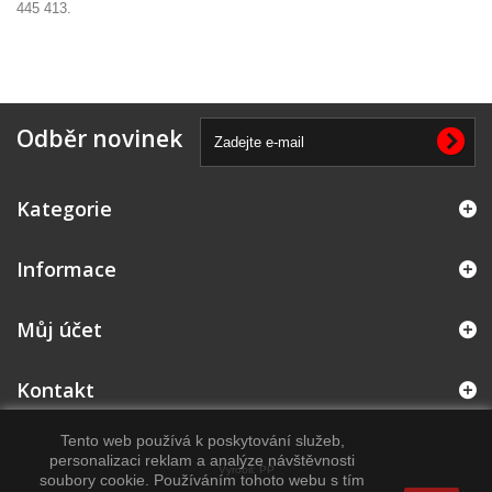
445 413.
Odběr novinek
Kategorie
Informace
Můj účet
Kontakt
Tento web používá k poskytování služeb,
personalizaci reklam a analýze návštěvnosti
Vyrobil:
PP
soubory cookie. Používáním tohoto webu s tím