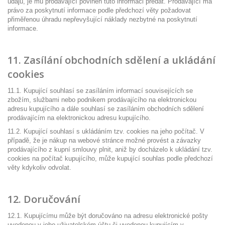
údajů, je mu prodávající povinen tuto informaci předat. Prodávající má
právo za poskytnutí informace podle předchozí věty požadovat
přiměřenou úhradu nepřevyšující náklady nezbytné na poskytnutí
informace.
11. Zasílání obchodních sdělení a ukládání
cookies
11.1. Kupující souhlasí se zasíláním informací souvisejících se
zbožím, službami nebo podnikem prodávajícího na elektronickou
adresu kupujícího a dále souhlasí se zasíláním obchodních sdělení
prodávajícím na elektronickou adresu kupujícího.
11.2. Kupující souhlasí s ukládáním tzv. cookies na jeho počítač. V
případě, že je nákup na webové stránce možné provést a závazky
prodávajícího z kupní smlouvy plnit, aniž by docházelo k ukládání tzv.
cookies na počítač kupujícího, může kupující souhlas podle předchozí
věty kdykoliv odvolat.
12. Doručování
12.1. Kupujícímu může být doručováno na adresu elektronické pošty
uvedenou v jeho uživatelském účtu či uvedenou kupujícím v