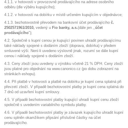
4.1.1. v hotovosti v provozovně prodávajícího na adrese osobního
odběru (dle výběru kupujícího);
4.1.2. v hotovosti na dobírku v místě určeném kupujícím v objednávce;
4.1.3. bezhotovostně převodem na bankovní účet prodávajícího
č.
2502571961/2010,
vedený u
Fio banky, a.s.
(dále jen ,,
účet
prodávajícího
");
4.2. Společně s kupní cenou je kupující povinen uhradit prodávajícímu
také náklady spojené s dodáním zboží (doprava, dobírka) v předem
smluvené výši. Není-li uvedeno výslovně jinak, rozumí se dále kupní
cenou i náklady spojené s dodáním zboží.
4.3. Ceny zboží jsou uvedeny u výrobku včetně 21 % DPH. Ceny zboží
jsou platné pro objednání na www.canonico.cz (po dobu zobrazení na
stránkách eshopu).
4.4. Při platbě v hotovosti a platbě na dobírku je kupní cena splatná při
převzetí zboží. V případě bezhotovostní platby je kupní cena splatná do
7 dnů od uzavření kupní smlouvy.
4.5. V případě bezhotovostní platby kupující uhradí kupní cenu zboží
společně s uvedením variabilního symbolu platby.
4.6. V případě bezhotovostní platby je závazek kupujícího uhradit kupní
cenu splněn okamžikem připsání příslušné částky na účet
prodávajícího.