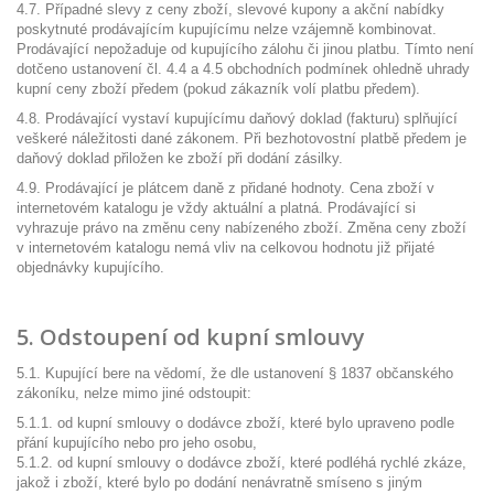
4.7. Případné slevy z ceny zboží, slevové kupony a akční nabídky
poskytnuté prodávajícím kupujícímu nelze vzájemně kombinovat.
Prodávající nepožaduje od kupujícího zálohu či jinou platbu. Tímto není
dotčeno ustanovení čl. 4.4 a 4.5 obchodních podmínek ohledně uhrady
kupní ceny zboží předem (pokud zákazník volí platbu předem).
4.8. Prodávající vystaví kupujícímu daňový doklad (fakturu) splňující
veškeré náležitosti dané zákonem. Při bezhotovostní platbě předem je
daňový doklad přiložen ke zboží při dodání zásilky.
4.9. Prodávající je plátcem daně z přidané hodnoty. Cena zboží v
internetovém katalogu je vždy aktuální a platná. Prodávající si
vyhrazuje právo na změnu ceny nabízeného zboží. Změna ceny zboží
v internetovém katalogu nemá vliv na celkovou hodnotu již přijaté
objednávky kupujícího.
5. Odstoupení od kupní smlouvy
5.1. Kupující bere na vědomí, že dle ustanovení § 1837 občanského
zákoníku, nelze mimo jiné odstoupit:
5.1.1. od kupní smlouvy o dodávce zboží, které bylo upraveno podle
přání kupujícího nebo pro jeho osobu,
5.1.2. od kupní smlouvy o dodávce zboží, které podléhá rychlé zkáze,
jakož i zboží, které bylo po dodání nenávratně smíseno s jiným