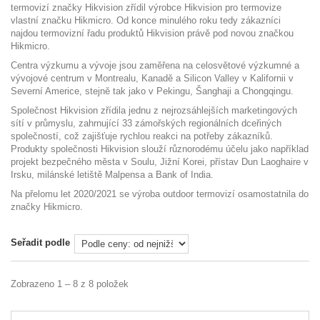
termovizí značky Hikvision zřídil výrobce Hikvision pro termovize
vlastní značku Hikmicro. Od konce minulého roku tedy zákazníci
najdou termovizní řadu produktů Hikvision právě pod novou značkou
Hikmicro.
Centra výzkumu a vývoje jsou zaměřena na celosvětové výzkumné a
vývojové centrum v Montrealu, Kanadě a Silicon Valley v Kalifornii v
Severní Americe, stejně tak jako v Pekingu, Šanghaji a Chongqingu.
Společnost Hikvision zřídila jednu z nejrozsáhlejších marketingových
sítí v průmyslu, zahrnující 33 zámořských regionálních dceřiných
společností, což zajišťuje rychlou reakci na potřeby zákazníků.
Produkty společnosti Hikvision slouží různorodému účelu jako například
projekt bezpečného města v Soulu, Jižní Korei, přístav Dun Laoghaire v
Irsku, milánské letiště Malpensa a Bank of India.
Na přelomu let 2020/2021 se výroba outdoor termovizí osamostatnila do
značky Hikmicro.
Seřadit podle
Zobrazeno 1 – 8 z 8 položek