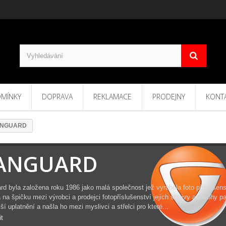
MÍNKY
DOPRAVA
REKLAMACE
PRODEJNY
KONT
ANGUARD
ANGUARD
rd byla založena roku 1986 jako malá společnost jež vyráběla foto příslušens
 na špičku mezi výrobci a prodejci fotopříslušenství jejich stativy a batohy p
ší uplatnění a našla ho mezi myslivci a střelci pro které...
it