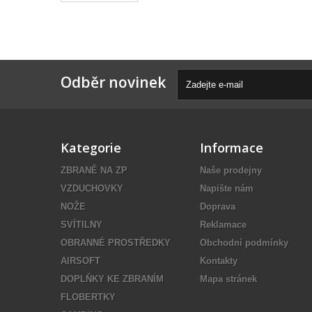
Odběr novinek
Kategorie
Informace
ZBRANĚ NA ZP
Naše prodejny
VZDUCHOVKY
Napište nám
NOŽE
Doprava
SVÍTILNY
Reklamace
OBRANNÉ PROSTŘEDKY
Obchodní podmínky
AIRSOFT
Kontakty
DOPLŇKY KE ZBRANÍM
Mapa stránek
FLOBERTKY