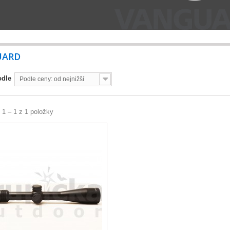
UARD
odle
Podle ceny: od nejnižší
 1 – 1 z 1 položky