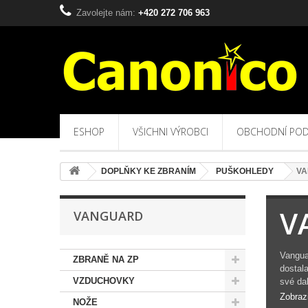
Zavolejte nám:
+420 272 706 963
ESHOP
VŠICHNI VÝROBCI
OBCHODNÍ POD
DOPLŇKY KE ZBRANÍM
PUŠKOHLEDY
V
V
VANGUARD
Vangua
ZBRANĚ NA ZP
dostala
VZDUCHOVKY
své dal
Zobraz
NOŽE