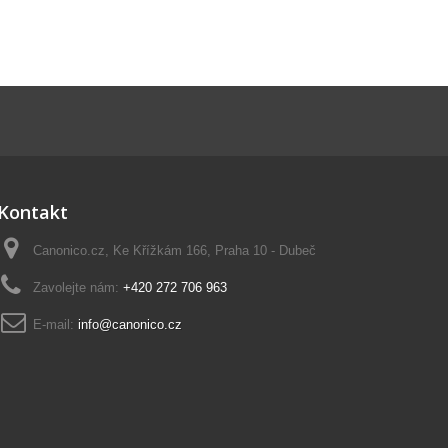
Kontakt
Canonico.cz, Ke Křížkám 166, Praha 10 - Dubeč
Zavolejte nám:
+420 272 706 963
E-mail:
info@canonico.cz