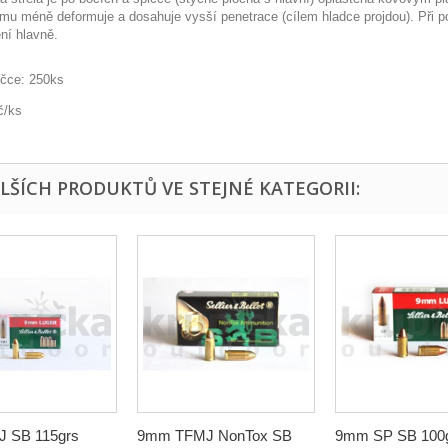
omu méně deformuje a dosahuje vysší penetrace (cílem hladce projdou). Při p
ní hlavně.
ičce: 250ks
č/ks
ALŠÍCH PRODUKTŮ VE STEJNÉ KATEGORII:
 SB 115grs
9mm TFMJ NonTox SB
9mm SP SB 100g