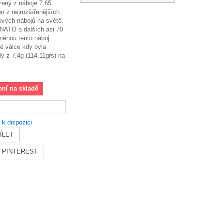
ený z náboje 7,65
n z nejrozšířenějších
ových nábojů na světě.
 NATO a dalších asi 70
měnou tento náboj
é válce kdy byla
y z 7,4g (114,11grs) na
ení na skladě
 k dispozici
ÍLET
PINTEREST