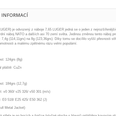
E INFORMACÍ
LUGER) je odvozený z náboje 7,65 LUGER jedná se o jeden z nejrozšířenější
rdní náboj NATO a dalších asi 70 zemí světa. Jedinou změnou tento náboj p
 z 7,4g (114,11grs) na 8g (123,36grs). Díky tomu se docílilo vyšší přesnosti 
hmotnosti a malému zpětnému rázu velmi populární.
st: 124grs (8g)
ál pláště: CuZn
st: 184grs (12,7g)
st: v0 360/ v25 326/ v50 301 (m/s)
e: E0 518/ E25 425/ E50 362 (J)
ull Metal Jacket)
á střela je po bocích a špičce (styčné plocha s hlavní) opláštěna kovovým pl