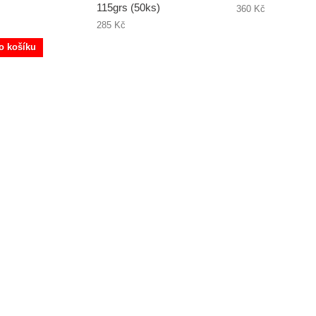
115grs (50ks)
360 Kč
285 Kč
o košíku