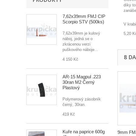
díky t
zanáše
7,62x39mm FMJ CIP
Scorpio STV (500ks)
V krab
7,62x39mm je kulový
5,20 K
náboj, jedná se o
zkrácenou verzi
puškového náboje...
8 D
4 150 Kč
AR-15 Magpul .223
30ran M2 Černý
Plastový
Polymerový zásobník
černý, 30ran.
419 Kč
Kuře na paprice 600g
9mm FMJ