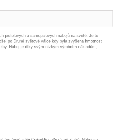
ch pistolových a samopalových nábojů na světě. Je to
rošel po Druhé světové válce kdy byla zvýšena hmotnost
střelby. Náboj je díky svým nízkým výrobním nákladům,
áštěm (nejčastěji Cu+nikl/ocel/vzácně zlato). Náboj se