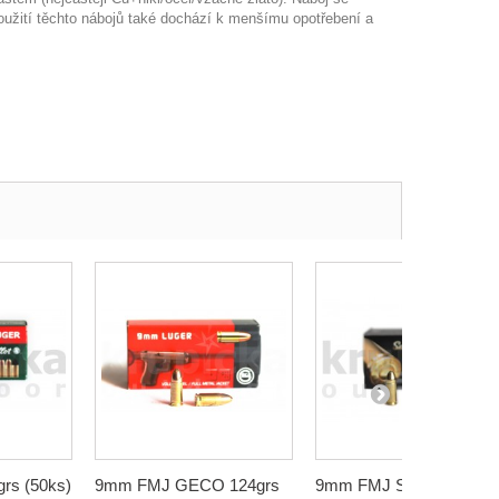
oužití těchto nábojů také dochází k menšímu opotřebení a
rs (50ks)
9mm FMJ GECO 124grs
9mm FMJ SB 124grs