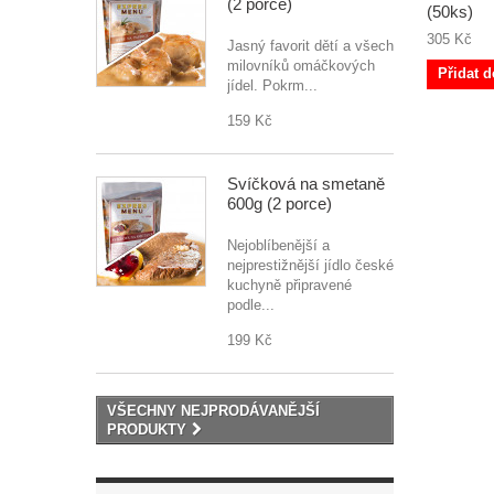
(2 porce)
(50ks)
305 Kč
Jasný favorit dětí a všech
milovníků omáčkových
Přidat d
jídel. Pokrm...
159 Kč
Svíčková na smetaně
600g (2 porce)
Nejoblíbenější a
nejprestižnější jídlo české
kuchyně připravené
podle...
199 Kč
VŠECHNY NEJPRODÁVANĚJŠÍ
PRODUKTY