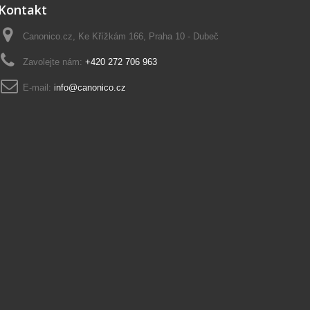
Kontakt
Canonico.cz, Ke Křížkám 166, Praha 10 - Dubeč
Zavolejte nám:
+420 272 706 963
E-mail:
info@canonico.cz