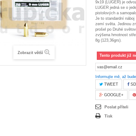
9x19 (LUGER) je odvoz
LUGER jedná se o jede
pistolových a samopal
Je to standardní náboj
zemí světa. Jedinou z
prošel po Druhé světov
zvýšena hmotnost střel
8g (123,36grs).
Zobrazit větší
Tento produkt již n
Informujte mě, až bude
TWEET
SD
GOOGLE+
Poslat příteli
Tisk