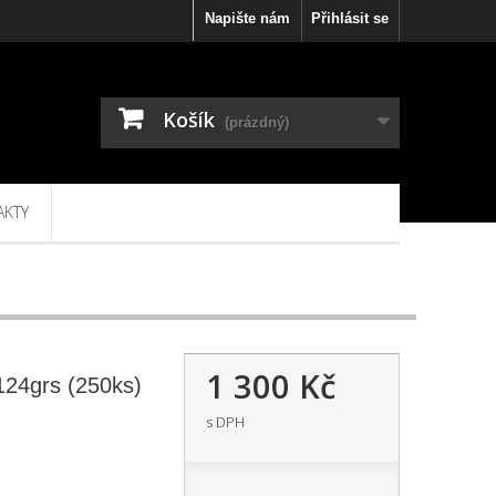
Napište nám
Přihlásit se
Košík
(prázdný)
AKTY
1 300 Kč
24grs (250ks)
s DPH