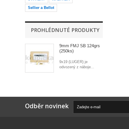
Sellier a Bellot
PROHLÉDNUTÉ PRODUKTY
9mm FMJ SB 124grs
(250ks)
9x19 (LUGER) je
odvozený z náboje...
Odběr novinek