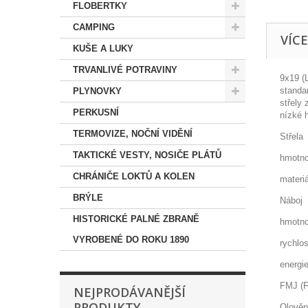
FLOBERTKY
CAMPING
VÍC
KUŠE A LUKY
TRVANLIVÉ POTRAVINY
9x19 (
standa
PLYNOVKY
střely
PERKUSNÍ
nízké 
TERMOVIZE, NOČNÍ VIDĚNÍ
Střela
TAKTICKÉ VESTY, NOSIČE PLÁTŮ
hmotno
CHRÁNIČE LOKTŮ A KOLEN
materi
BRÝLE
Náboj
HISTORICKÉ PALNÉ ZBRANĚ
hmotno
VYROBENÉ DO ROKU 1890
rychlo
energi
FMJ (F
NEJPRODÁVANĚJŠÍ
PRODUKTY
Olověn