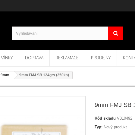
MÍNKY
DOPRAVA
REKLAMACE
PRODEJNY
KONT
9mm
9mm FMJ SB 124grs (250ks)
9mm FMJ SB 1
Kód skladu
V310492
Typ:
Nový produkt