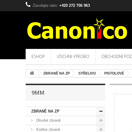
Zavolejte nám:
+420 272 706 963
ESHOP
VŠICHNI VÝROBCI
OBCHODNÍ POD
ZBRANĚ NA ZP
STŘELIVO
PISTOLOVÉ
9MM
ZBRANĚ NA ZP
Dlouhé zbraně
Krátké zbraně