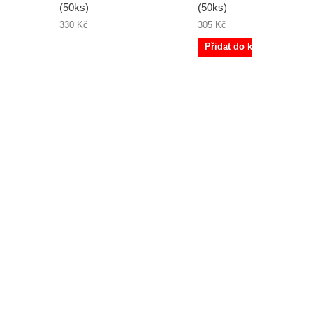
(50ks)
(50ks)
330 Kč
305 Kč
Přidat do košíku