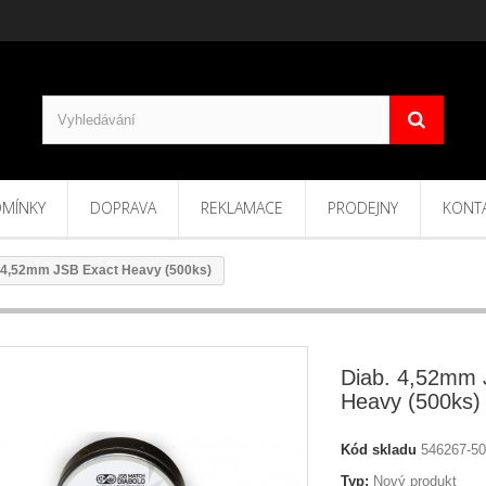
MÍNKY
DOPRAVA
REKLAMACE
PRODEJNY
KONT
 4,52mm JSB Exact Heavy (500ks)
Diab. 4,52mm 
Heavy (500ks)
Kód skladu
546267-5
Typ:
Nový produkt