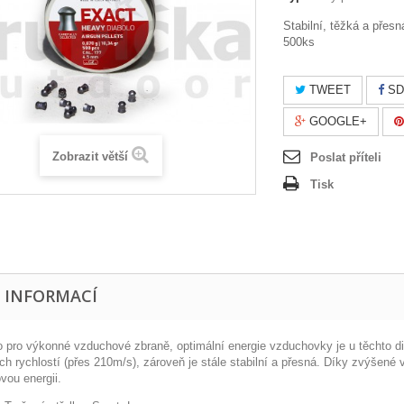
Stabilní, těžká a přes
500ks
TWEET
SD
GOOGLE+
Zobrazit větší
Poslat příteli
Tisk
E INFORMACÍ
vo pro výkonné vzduchové zbraně, optimální energie vzduchovky je u těchto di
ch rychlostí (přes 210m/s), zároveň je stále stabilní a přesná. Díky zvýšen
vou energii.