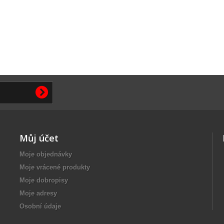
Můj účet
Moje objednávky
Moje vrácené produkty
Moje dobropisy
Moje adresy
Osobní údaje