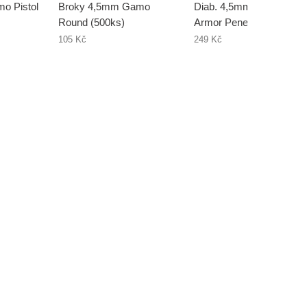
o Pistol
Broky 4,5mm Gamo
Diab. 4,5mm Gamo PBA
Round (500ks)
Armor Penetration (125k
105 Kč
249 Kč