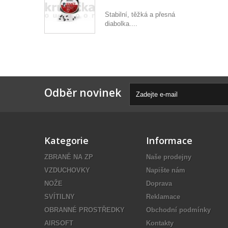
Stabilní, těžká a přesná
diabolka....
Odběr novinek
Kategorie
Informace
ZBRANĚ NA ZP
Naše prodejny
VZDUCHOVKY
Napište nám
NOŽE
Doprava
SVÍTILNY
Reklamace
OBRANNÉ PROSTŘEDKY
Obchodní podmínky
AIRSOFT
Kontakty