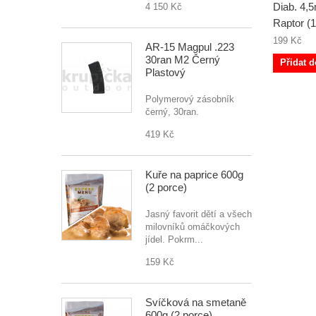
Diab. 4
4 150 Kč
Raptor (
199 Kč
AR-15 Magpul .223
30ran M2 Černý
Přidat d
Plastový
Polymerový zásobník
černý, 30ran.
419 Kč
Kuře na paprice 600g
(2 porce)
Jasný favorit dětí a všech
milovníků omáčkových
jídel. Pokrm...
159 Kč
Svíčková na smetaně
600g (2 porce)