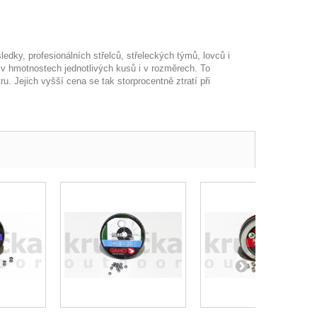
edky, profesionálních střelců, střeleckých týmů, lovců i
v hmotnostech jednotlivých kusů i v rozměrech. To
ru. Jejich vyšší cena se tak storprocentně ztratí při