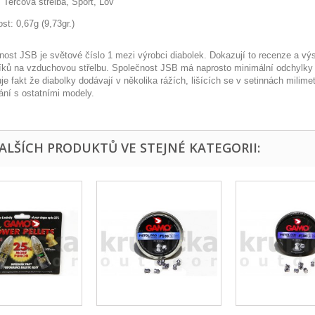
 Terčová střelba, Sport, Lov
st: 0,67g (9,73gr.)
ost JSB je světové číslo 1 mezi výrobci diabolek. Dokazují to recenze a výsl
íků na vzduchovou střelbu. Společnost JSB má naprosto minimální odchylky 
je fakt že diabolky dodávají v několika rážích, lišících se v setinnách milimet
ání s ostatními modely.
DALŠÍCH PRODUKTŮ VE STEJNÉ KATEGORII: