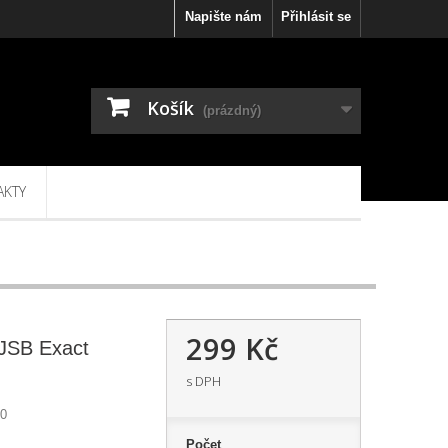
Napište nám
Přihlásit se
Košík
(prázdný)
AKTY
299 Kč
JSB Exact
s DPH
00
Počet