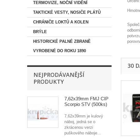
Určení:
TERMOVIZE, NOČNÍ VIDĚNÍ
Hmotno
TAKTICKÉ VESTY, NOSIČE PLÁTŮ
CHRÁNIČE LOKTŮ A KOLEN
Společn
odborn
BRÝLE
potvrzu
HISTORICKÉ PALNÉ ZBRANĚ
porovn
VYROBENÉ DO ROKU 1890
30 
NEJPRODÁVANĚJŠÍ
PRODUKTY
7,62x39mm FMJ CIP
Scorpio STV (500ks)
7,62x39mm je kulový
náboj, jedná se o
zkrácenou verzi
puškového náboje...