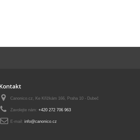
Kontakt
Canonico.cz, Ke Křížkám 166, Praha 10 - Dubeč
Zavolejte nám:
+420 272 706 963
E-mail:
info@canonico.cz