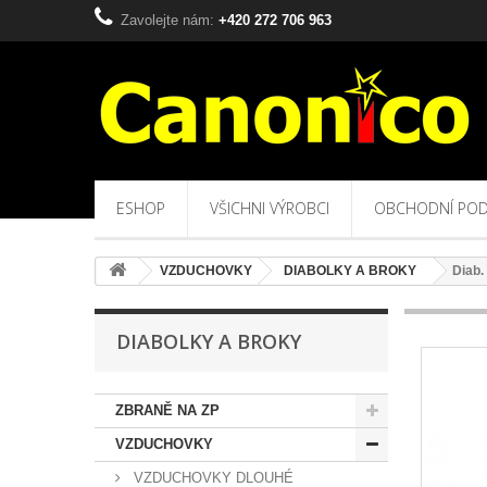
Zavolejte nám:
+420 272 706 963
ESHOP
VŠICHNI VÝROBCI
OBCHODNÍ POD
VZDUCHOVKY
DIABOLKY A BROKY
Diab.
DIABOLKY A BROKY
ZBRANĚ NA ZP
VZDUCHOVKY
VZDUCHOVKY DLOUHÉ