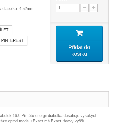
ná diabolka. 4,52mm
ÍLET
PINTEREST
Přidat do
košíku
abolek 16J. Při této energii diabolka dosahuje vysokých
é váze oproti modelu Exact má Exact Heavy vyšší