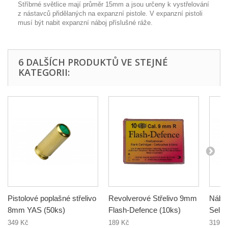
Stříbrné světlice mají průměr 15mm a jsou určeny k vystřelování
z nástavců přidělaných na expanzní pistole. V expanzní pistoli
musí být nabit expanzní náboj příslušné ráže.
6 DALŠÍCH PRODUKTŮ VE STEJNÉ
KATEGORII:
Pistolové poplašné střelivo
Revolverové Střelivo 9mm
Nábo
8mm YAS (50ks)
Flash-Defence (10ks)
Sell&
349 Kč
189 Kč
319 K