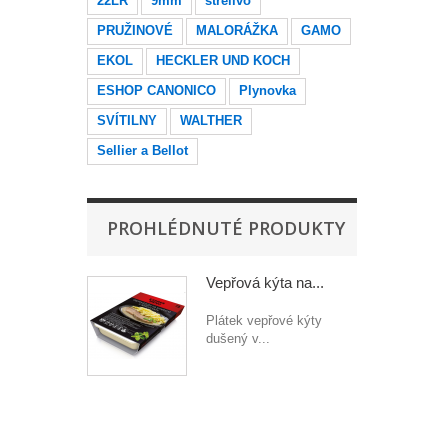
22LR
9mm
střelivo
PRUŽINOVÉ
MALORÁŽKA
GAMO
EKOL
HECKLER UND KOCH
ESHOP CANONICO
Plynovka
SVÍTILNY
WALTHER
Sellier a Bellot
PROHLÉDNUTÉ PRODUKTY
Vepřová kýta na...
Plátek vepřové kýty
dušený v...