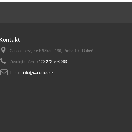
Kontakt
Canonico.cz, Ke Křížkám 166, Praha 10 - Dubeč
Zavolejte nám:
+420 272 706 963
E-mail:
info@canonico.cz