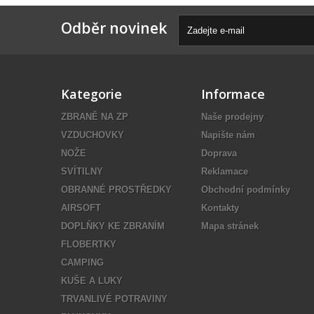
Odběr novinek
Kategorie
Informace
ZBRANĚ NA ZP
Naše prodejny
VZDUCHOVKY
Napište nám
NOŽE
Doprava
SVÍTILNY
Reklamace
OBRANNÉ PROSTŘEDKY
Obchodní podmínky
AIRSOFT
Kontakty
DOPLŇKY KE ZBRANÍM
Mapa stránek
FLOBERTKY
CAMPING
KUŠE A LUKY
TRVANLIVÉ POTRAVINY