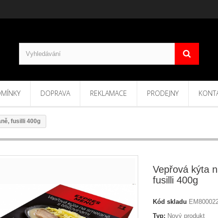
MÍNKY
DOPRAVA
REKLAMACE
PRODEJNY
KONT
ě, fusilli 400g
Vepřová kýta 
fusilli 400g
Kód skladu
EM80002
Typ:
Nový produkt