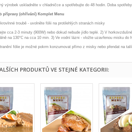
ný výrobek uskladněte v chladničce a spotřebujte do 48 hodin. Doba spotřeby
 přípravy (ohřívání) Komplet Menu
krovlnné troubě - uvolněte fólii na protilehlých stranách misky
vejte cca 2-3 minuty (900W) nebo dokud nebude jídlo teplé. 2) V horkovzdušn
lně na 130°C na cca 10 min. 3) Ve vodní lázni - vložte uzavřenou misku do h
tranění fólie je možné pokrm konzumovat přímo z misky nebo přendat na talíř
DALŠÍCH PRODUKTŮ VE STEJNÉ KATEGORII: