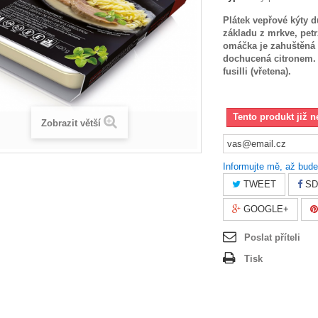
Plátek vepřové kýty 
základu z mrkve, petrž
omáčka je zahuštěná
dochucená citronem
fusilli (vřetena).
Tento produkt již n
Zobrazit větší
Informujte mě, až bude
TWEET
SD
GOOGLE+
Poslat příteli
Tisk