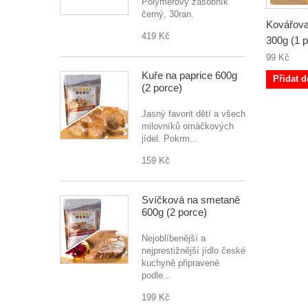
Polymerový zásobník
černý, 30ran.
Kovářova
419 Kč
300g (1 
99 Kč
Kuře na paprice 600g
Přidat d
(2 porce)
Jasný favorit dětí a všech
milovníků omáčkových
jídel. Pokrm...
159 Kč
Svíčková na smetaně
600g (2 porce)
Nejoblíbenější a
nejprestižnější jídlo české
kuchyně připravené
podle...
199 Kč