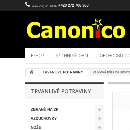
Zavolejte nám:
+420 272 706 963
ESHOP
VŠICHNI VÝROBCI
OBCHODNÍ POD
TRVANLIVÉ POTRAVINY
Vepřová kýta na smetan
TRVANLIVÉ POTRAVINY
ZBRANĚ NA ZP
VZDUCHOVKY
NOŽE