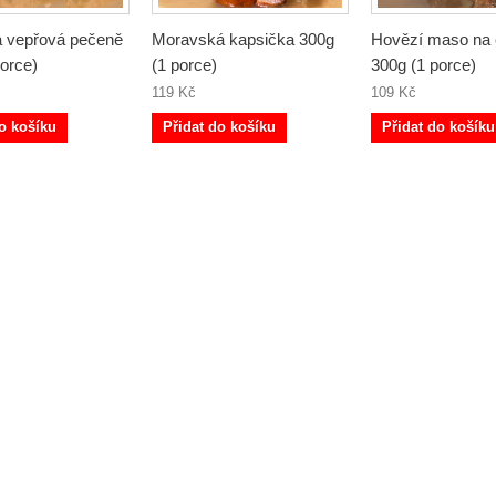
 vepřová pečeně
Moravská kapsička 300g
Hovězí maso na
porce)
(1 porce)
300g (1 porce)
119 Kč
109 Kč
o košíku
Přidat do košíku
Přidat do košíku