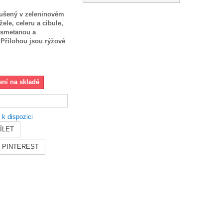
dušený v zeleninovém
ele, celeru a cibule,
 smetanou a
.
Přílohou jsou rýžové
ení na skladě
 k dispozici
ÍLET
PINTEREST