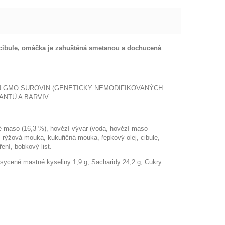
a cibule, omáčka je zahuštěná smetanou a dochucená
ON GMO SUROVIN (GENETICKY NEMODIFIKOVANÝCH
ANTŮ A BARVIV
vé maso (16,3 %), hovězí vývar (voda, hovězí maso
), rýžová mouka, kukuřičná mouka, řepkový olej, cibule,
ení, bobkový list.
asycené mastné kyseliny 1,9 g, Sacharidy 24,2 g, Cukry