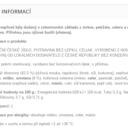
E INFORMACÍ
 vepřové kýty dušený v zeleninovém základu z mrkve, petržele, celeru 
nem.
Přílohou jsou rýžové fusilli (vřetena).
ace o produktu
ČNÍ ČESKÉ JÍDLO, POTRAVINA BEZ LEPKU, CELIAK, VYROBENO Z N
IN) OD LOKÁLNÍCH DODAVATELŮ Z ČESKÉ REPUBLIKY BEZ KONZERV
 pokrm sterilovaný, vyrobeno bez konzervačních látek, s přílohou
í:
těstoviny (42,5 %) (rýžová mouka, tapiokový škrob, sůl, kurkuma), vepřo
),
mléko
,
smetana
(9 %), kořenová zelenina (mrkev,
celer
, pastinák, petržel
lanina (vepřové sádlo), citron,
máslo
, cukr, sůl kamenná, pepř celý, nové koř
ní hodnoty na 100 g.:
Energetická hodnota 628 kJ / 150 kcal, Tuky 5,3 g, N
Bílkoviny 3,7 g, Sůl 0,71 g
porcí:
1
ace pro alergiky:
obsahuje mléko, smetana, celer, máslo
jte v suchu a temnu při teplotě +1 až +30 °C.