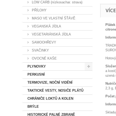
LOW CARB (nízkosachar. strava)
VÍC
PŘÍLOHY
MASO VE VLASTNÍ ŠŤÁVĚ
Plátek
VEGANSKÁ JÍDLA
citro
VEGETARIÁNSKÁ JÍDLA
Inform
SAMOOHŘEVY
TRADI
SUROV
SVAČINKY
Hotový
OVOCNÉ KAŠE
Složen
PLYNOVKY
a kosti
PERKUSNÍ
uzená s
TERMOVIZE, NOČNÍ VIDĚNÍ
Nutrič
2,3 g, 
TAKTICKÉ VESTY, NOSIČE PLÁTŮ
Počet 
CHRÁNIČE LOKTŮ A KOLEN
Inform
BRÝLE
Skladu
HISTORICKÉ PALNÉ ZBRANĚ