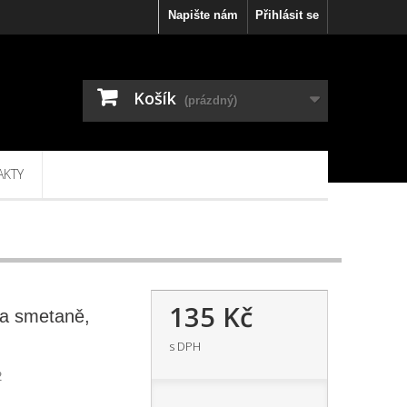
Napište nám
Přihlásit se
Košík
(prázdný)
AKTY
135 Kč
na smetaně,
s DPH
2