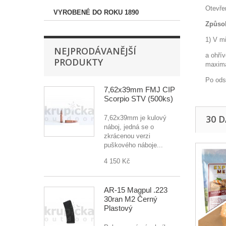
Otevře
VYROBENÉ DO ROKU 1890
Způsob
1) V mi
NEJPRODÁVANĚJŠÍ
a ohří
PRODUKTY
maximá
Po ods
7,62x39mm FMJ CIP
Scorpio STV (500ks)
30 
7,62x39mm je kulový
náboj, jedná se o
zkrácenou verzi
puškového náboje...
4 150 Kč
AR-15 Magpul .223
30ran M2 Černý
Plastový