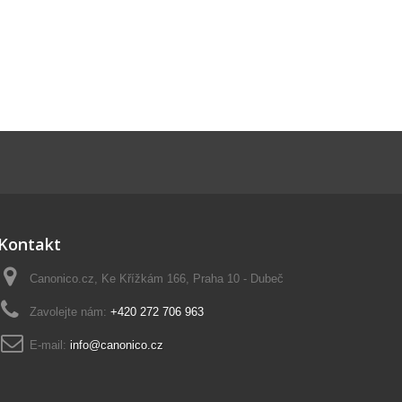
Kontakt
Canonico.cz, Ke Křížkám 166, Praha 10 - Dubeč
Zavolejte nám:
+420 272 706 963
E-mail:
info@canonico.cz