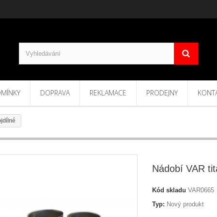
MÍNKY
DOPRAVA
REKLAMACE
PRODEJNY
KONT
jdílné
Nádobí VAR tit
Kód skladu
VAR0665
Typ:
Nový produkt