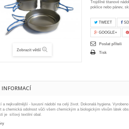
Trojdílné titanové nádo
poklice nebo pánev, sk
TWEET
SD
GOOGLE+
Poslat příteli
Zobrazit větší
Tisk
E INFORMACÍ
čí a nejkvalitnější - luxusní nádobí na celý život. Dokonalá hygiena. Vyrobe
t a chemická odolnost vůči všem chemickým a biologickým vlivům látek obsa
í je síťový textilní obal.
ry