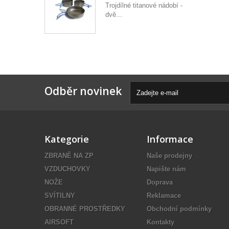
Trojdílné titanové nádobí -
dvě...
Odběr novinek
Kategorie
Informace
ZBRANĚ NA ZP
Naše prodejny
VZDUCHOVKY
Napište nám
NOŽE
Doprava
SVÍTILNY
Reklamace
OBRANNÉ PROSTŘEDKY
Obchodní podmínky
AIRSOFT
Kontakty