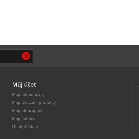
Můj účet
Moje objednávky
Moje vrácené produkty
Moje dobropisy
Moje adresy
Osobní údaje