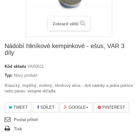
Zobrazit větší
Nádobí hliníkové kempinkové - ešus, VAR 3
díly
Kód skladu
VAR0611
Typ:
Nový produkt
Klasický, trojdílný, mořený, hliníkový ešus - dvě nádoby a jedna poklice
nebo pánev, sklopné držadla.
TWEET
SDÍLET
GOOGLE+
PINTEREST
Poslat příteli
Tisk