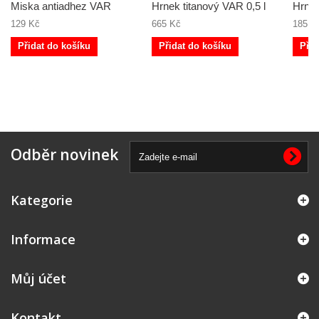
Miska antiadhez VAR
Hrnek titanový VAR 0,5 l
Hrnek
129 Kč
665 Kč
185 K
Přidat do košíku
Přidat do košíku
Přid
Odběr novinek
Kategorie
Informace
Můj účet
Kontakt