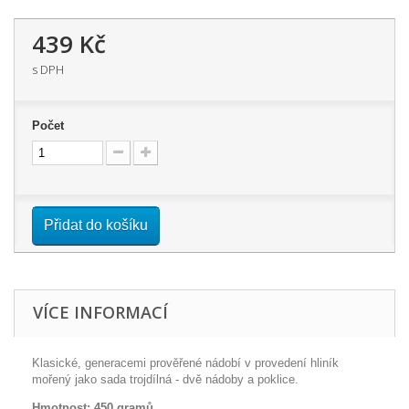
439 Kč
s DPH
Počet
Přidat do košíku
VÍCE INFORMACÍ
Klasické, generacemi prověřené nádobí v provedení hliník
mořený jako sada trojdílná - dvě nádoby a poklice.
Hmotnost: 450 gramů