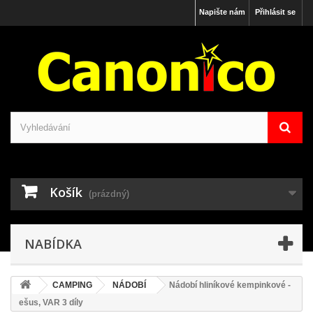
Napište nám
Přihlásit se
Košík
(prázdný)
NABÍDKA
CAMPING
NÁDOBÍ
Nádobí hliníkové kempinkové -
ešus, VAR 3 díly