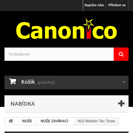
Napište nám
Přihlásit se
Košík
(prázdný)
NABÍDKA
NOŽE
NOŽE ZAVÍRACÍ
Nůž Walther Tac Tanto