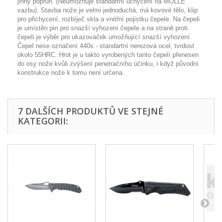
jinný popruh. (Neumožňuje standartní uchycení na MOLLE
vazbu). Stavba nože je velmi jednoduchá, má kovové tělo, klip
pro přichycení, rozbíječ skla a vnitřní pojistku čepele. Na čepeli
je umístěn pin pro snazší vyhození čepele a na straně proti
čepeli je výběr pro ukazováček umožňující snazší vyhození.
Čepel nese označení 440s - standartní nerezová ocel, tvrdost
okolo 55HRC. Hrot je u takto vyrobených tanto čepelí přenesen
do osy nože kvůli zvýšení penetračního účinku, i když původní
konstrukce nože k tomu není určena.
7 DALŠÍCH PRODUKTŮ VE STEJNÉ
KATEGORII: