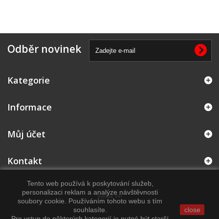
Odběr novinek
Kategorie
Informace
Můj účet
Kontakt
Tento web používá k poskytování služeb,
personalizaci reklam a analýze návštěvnosti
Vyrobil:
PP
soubory cookie. Používáním tohoto webu s tím
souhlasíte.
close
Pro vstup do některých kategorií je nutné být starší