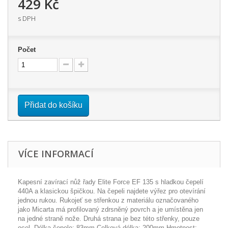
429 Kč
s DPH
Počet
Přidat do košíku
VÍCE INFORMACÍ
Kapesní zavírací nůž řady Elite Force EF 135 s hladkou čepelí
440A a klasickou špičkou. Na čepeli najdete výřez pro otevírání
jednou rukou. Rukojeť se střenkou z materiálu označovaného
jako Micarta má profilovaný zdrsněný povrch a je umístěna jen
na jedné straně nože. Druhá strana je bez této střenky, pouze
ocel. Délka čepele: 83mm Celková délka: 200mm Hmotnost: