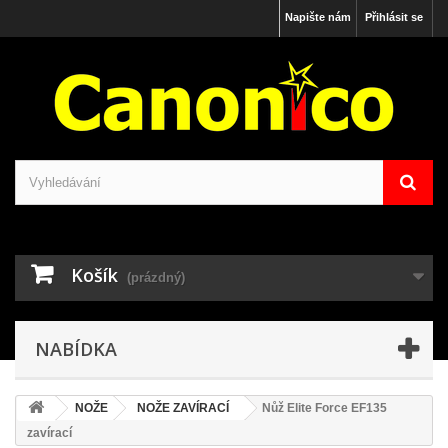
Napište nám
Přihlásit se
Košík
(prázdný)
NABÍDKA
NOŽE
NOŽE ZAVÍRACÍ
Nůž Elite Force EF135
zavírací