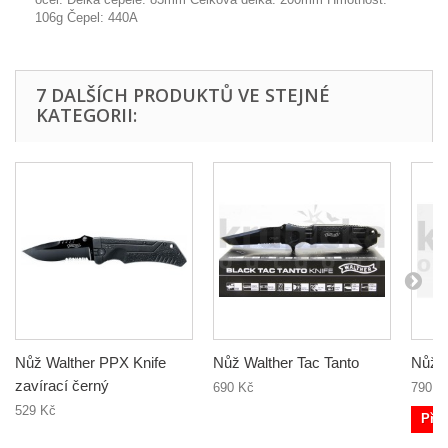
106g Čepel: 440A
7 DALŠÍCH PRODUKTŮ VE STEJNÉ
KATEGORII:
Nůž Walther PPX Knife
Nůž Walther Tac Tanto
Nůž 
zavírací černý
690 Kč
790 K
529 Kč
Přid