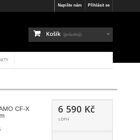
Napište nám
Přihlásit se
Košík
(prázdný)
AKTY
6 590 Kč
GAMO CF-X
mm
s DPH
5