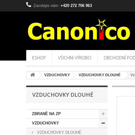
Zavolejte nám:
+420 272 706 963
ESHOP
VŠICHNI VÝROBCI
OBCHODNÍ POD
VZDUCHOVKY
VZDUCHOVKY DLOUHÉ
Vz
VZDUCHOVKY DLOUHÉ
ZBRANĚ NA ZP
VZDUCHOVKY
VZDUCHOVKY DLOUHÉ