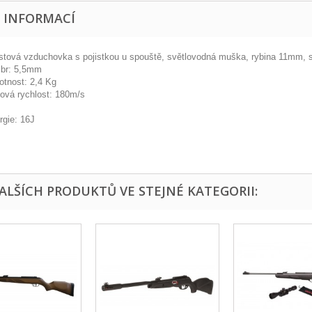
E INFORMACÍ
stová vzduchovka s pojistkou u spouště, světlovodná muška, rybina 11mm, s
ibr: 5,5mm
tnost: 2,4 Kg
ová rychlost: 180m/s
rgie: 16J
DALŠÍCH PRODUKTŮ VE STEJNÉ KATEGORII: