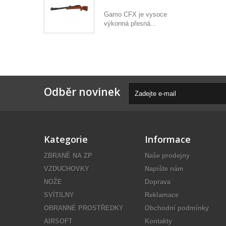
Gamo CFX je vysoce
výkonná přesná...
Odběr novinek
Kategorie
Informace
ZBRANĚ NA ZP
Naše prodejny
VZDUCHOVKY
Napište nám
NOŽE
Doprava
SVÍTILNY
Reklamace
OBRANNÉ PROSTŘEDKY
Obchodní podmínky
AIRSOFT
Kontakty