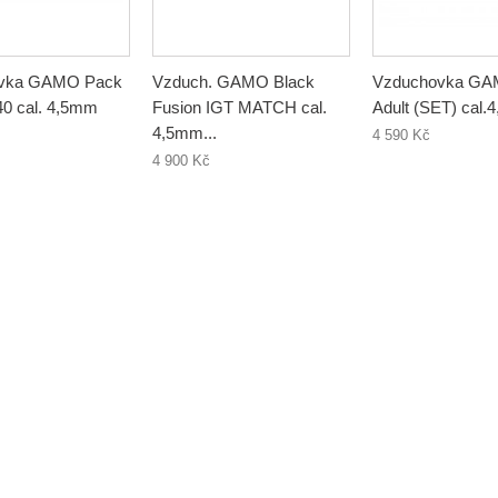
vka GAMO Pack
Vzduch. GAMO Black
Vzduchovka GA
40 cal. 4,5mm
Fusion IGT MATCH cal.
Adult (SET) cal
4,5mm...
4 590 Kč
4 900 Kč