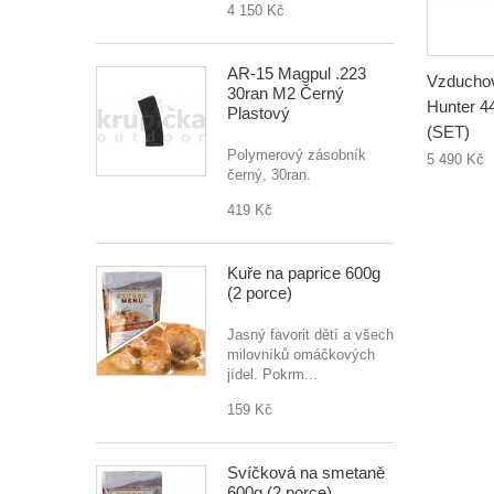
4 150 Kč
AR-15 Magpul .223
Vzducho
30ran M2 Černý
Hunter 4
Plastový
(SET)
Polymerový zásobník
5 490 Kč
černý, 30ran.
419 Kč
Kuře na paprice 600g
(2 porce)
Jasný favorit dětí a všech
milovníků omáčkových
jídel. Pokrm...
159 Kč
Svíčková na smetaně
600g (2 porce)