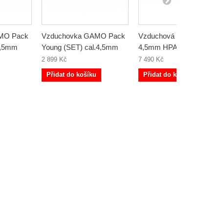
MO Pack
Vzduchovka GAMO Pack
Vzduchová puška GAM
.4,5mm
Young (SET) cal.4,5mm
4,5mm HPA mi SET 24J
2 899 Kč
7 490 Kč
Přidat do košíku
Přidat do košíku