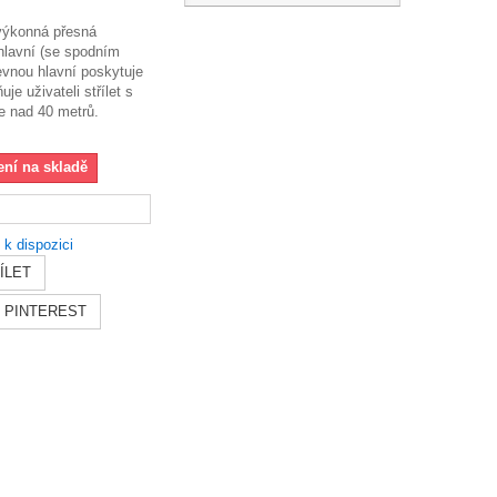
ýkonná přesná
lavní (se spodním
vnou hlavní poskytuje
je uživateli střílet s
le nad 40 metrů.
ení na skladě
 k dispozici
ÍLET
PINTEREST