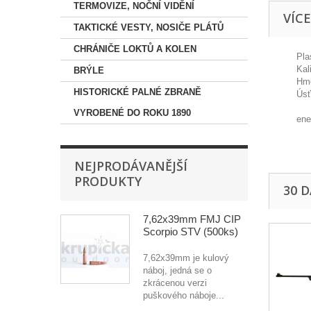
TERMOVIZE, NOČNÍ VIDĚNÍ
VÍC
TAKTICKÉ VESTY, NOSIČE PLÁTŮ
CHRÁNIČE LOKTŮ A KOLEN
Pla
Kal
BRÝLE
Hmo
HISTORICKÉ PALNÉ ZBRANĚ
Úsť
VYROBENÉ DO ROKU 1890
ene
NEJPRODÁVANĚJŠÍ
PRODUKTY
30 
7,62x39mm FMJ CIP
Scorpio STV (500ks)
7,62x39mm je kulový
náboj, jedná se o
zkrácenou verzi
puškového náboje...