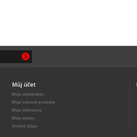
Můj účet
Moje objednávky
Moje vrácené produkty
Moje dobropisy
Moje adresy
Osobní údaje