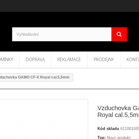
MÍNKY
DOPRAVA
REKLAMACE
PRODEJNY
KONT
duchovka GAMO CF-X Royal cal.5,5mm
Vzduchovka 
Royal cal.5,5
Kód skladu
61100155
Typ:
Nový produkt