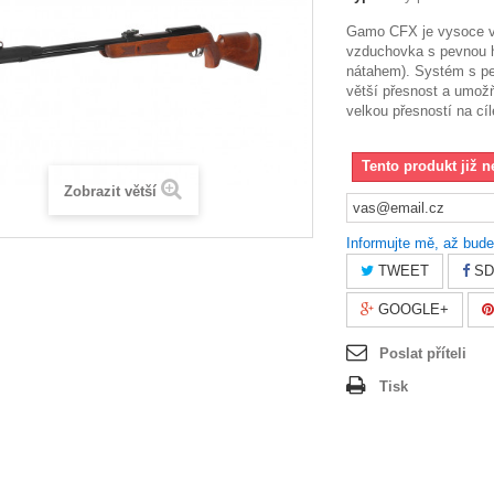
Gamo CFX je vysoce v
vzduchovka s pevnou h
nátahem). Systém s pe
větší přesnost a umožňu
velkou přesností na cí
Tento produkt již n
Zobrazit větší
Informujte mě, až bude
TWEET
SD
GOOGLE+
Poslat příteli
Tisk