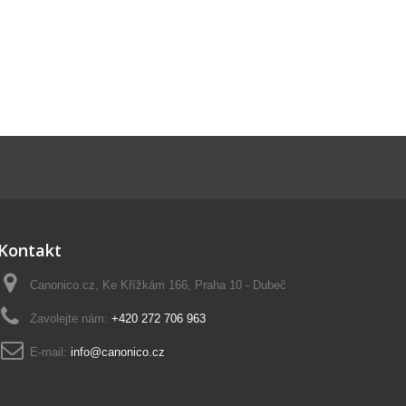
Kontakt
Canonico.cz, Ke Křížkám 166, Praha 10 - Dubeč
Zavolejte nám:
+420 272 706 963
E-mail:
info@canonico.cz