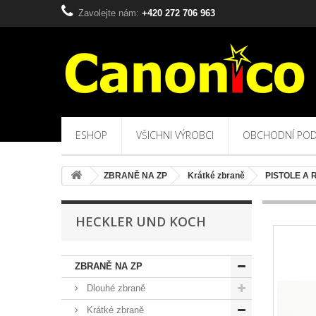
Zavolejte nám:
+420 272 706 963
ESHOP
VŠICHNI VÝROBCI
OBCHODNÍ POD
ZBRANĚ NA ZP
Krátké zbraně
PISTOLE A
HECKLER UND KOCH
ZBRANĚ NA ZP
Dlouhé zbraně
Krátké zbraně