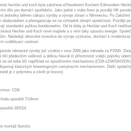
nost heckler und koch byla založena aTheodorem Kochem Edmundem Heckler
ním dílu pro domácí spotřebiče. Jako jedné z mála firem je později HK povolen
ní jednotky během zákazu výroby a vývoje zbraní v Němeecku. Po Založení
m dodavatelem a přeorganizuje se na výhradně zbrojní společnost. Později p
vají standardní puškou bundeswehru. Od té doby je Heckler und Koch nedílno
ískává Heckler und Koch nové majitele a s nimi taky spoustu energie. Spole
ům. Následují obrovské investice do vývoje výzkumu, dochází k modernizaci 
vní vzdělávací centrum.
 pistole německé výroby jež vznikla v roce 2006 jako náhrada za P2000. Zbr
 liší především velikostí a délkou hlavně či přítomností vnější pojistky úder
é se od sebe liší například ve spoušťovém mechanismu (CDA-LEM/DAO/DA) č
disponují klasickým browningovým zamykacím mechanismem. Další společným
braně je z polymeru a závěr je kovový.
ismus: CDA
chodu spouště 7/14mm
spouště 20/51N
pro montáž tlumiče