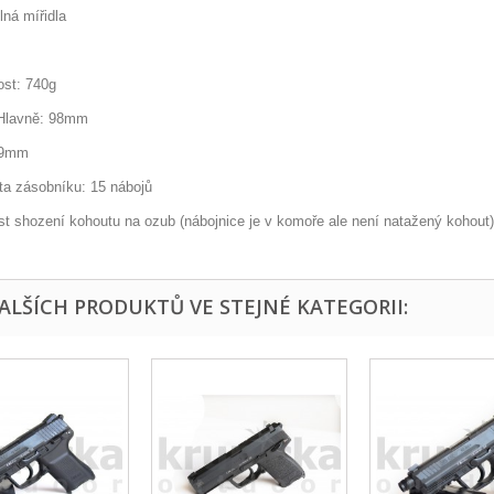
lná mířidla
st: 740g
Hlavně: 98mm
 9mm
ta zásobníku: 15 nábojů
t shození kohoutu na ozub (nábojnice je v komoře ale není natažený kohout)
DALŠÍCH PRODUKTŮ VE STEJNÉ KATEGORII: