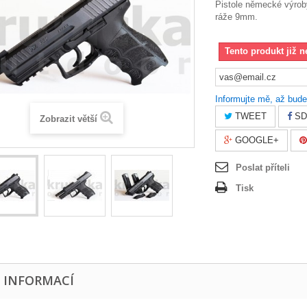
Pistole německé výrob
ráže 9mm.
Tento produkt již n
Informujte mě, až bude
TWEET
SD
Zobrazit větší
GOOGLE+
Poslat příteli
Tisk
E INFORMACÍ