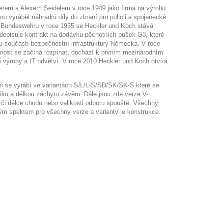
em a Alexem Seidelem v roce 1949 jako firma na výrobu
o vyrábět náhradní díly do zbraní pro policii a spojenecké
 Bundeswehru v roce 1955 se Heckler und Koch stává
odepisuje kontrakt na dodávku pěchotních pušek G3, které
u součástí bezpečnostní infrastruktury Německa. V roce
čnost se začíná rozpínat, dochází k prvním mezinárodním
výroby a IT odvětví. V roce 2010 Heckler und Koch otvírá
aň se vyrábí ve variantách S/L/L-S/SD/SK/SK-S které se
níku a délkou záchytu závěru. Dále jsou zde verze V-
i délce chodu nebo velikosti odporu spouště. Všechny
 spektem pro všechny verze a varianty je konstrukce.