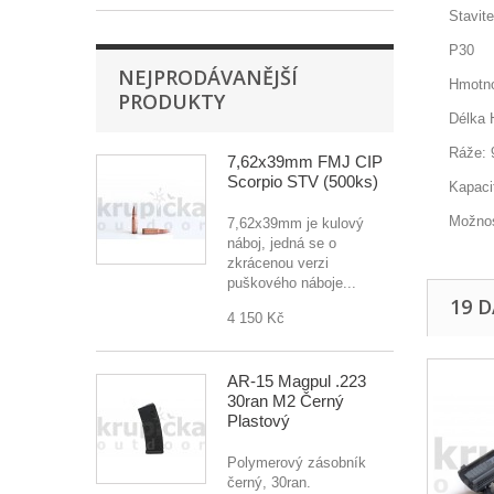
Stavite
P30
NEJPRODÁVANĚJŠÍ
Hmotno
PRODUKTY
Délka 
Ráže:
7,62x39mm FMJ CIP
Scorpio STV (500ks)
Kapaci
Možnos
7,62x39mm je kulový
náboj, jedná se o
zkrácenou verzi
puškového náboje...
19 
4 150 Kč
AR-15 Magpul .223
30ran M2 Černý
Plastový
Polymerový zásobník
černý, 30ran.