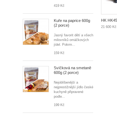
419 Kč
HK HK45
Kuře na paprice 600g
(2 porce)
21 600 Kč
Jasný favorit dětí a všech
milovníků omáčkových
jídel. Pokrm...
159 Kč
Svíčková na smetaně
600g (2 porce)
Nejoblíbenější a
nejprestižnější jídlo české
kuchyně připravené
podle...
199 Kč