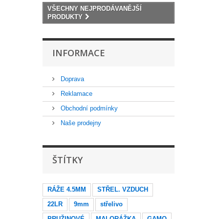
VŠECHNY NEJPRODÁVANĚJŠÍ
PRODUKTY
INFORMACE
Doprava
Reklamace
Obchodní podmínky
Naše prodejny
ŠTÍTKY
RÁŽE 4.5MM
STŘEL. VZDUCH
22LR
9mm
střelivo
PRUŽINOVÉ
MALORÁŽKA
GAMO