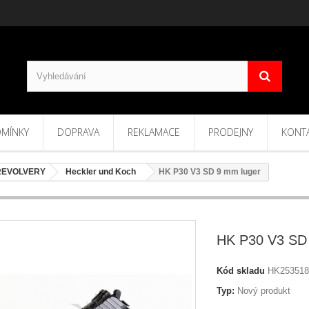
MÍNKY
DOPRAVA
REKLAMACE
PRODEJNY
KONT
 REVOLVERY
Heckler und Koch
HK P30 V3 SD 9 mm luger
HK P30 V3 SD
Kód skladu
HK253518
Typ:
Nový produkt