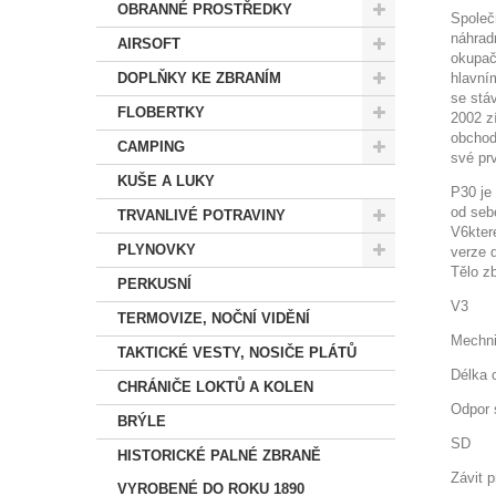
OBRANNÉ PROSTŘEDKY
Společ
náhrad
AIRSOFT
okupač
DOPLŇKY KE ZBRANÍM
hlavní
se stá
FLOBERTKY
2002 z
obchod
CAMPING
své pr
KUŠE A LUKY
P30 je
od sebe
TRVANLIVÉ POTRAVINY
V6kter
PLYNOVKY
verze 
Tělo z
PERKUSNÍ
V3
TERMOVIZE, NOČNÍ VIDĚNÍ
Mechn
TAKTICKÉ VESTY, NOSIČE PLÁTŮ
Délka 
CHRÁNIČE LOKTŮ A KOLEN
Odpor 
BRÝLE
SD
HISTORICKÉ PALNÉ ZBRANĚ
Závit 
VYROBENÉ DO ROKU 1890