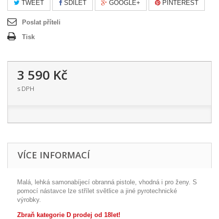
TWEET
SDÍLET
GOOGLE+
PINTEREST
Poslat příteli
Tisk
3 590 Kč
s DPH
VÍCE INFORMACÍ
Malá, lehká samonabíjecí obranná pistole, vhodná i pro ženy. S
pomocí nástavce lze střílet světlice a jiné pyrotechnické
výrobky.
Zbraň kategorie D prodej od 18let!