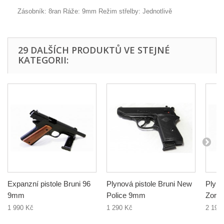
Zásobník: 8ran Ráže: 9mm Režim střelby: Jednotlivě
29 DALŠÍCH PRODUKTŮ VE STEJNÉ
KATEGORII:
Expanzní pistole Bruni 96
Plynová pistole Bruni New
Plyno
9mm
Police 9mm
Zora
1 990 Kč
1 290 Kč
2 190