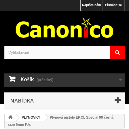
Napište nám
Přihlásit se
Košík
(prázdný)
NABÍDKA
PLYNOVKY
Plynová pistole EKOL Special 99 černá,
ráže 9mm P.A.