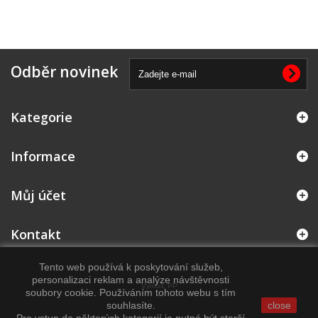
Odběr novinek
Kategorie
Informace
Můj účet
Kontakt
Tento web používá k poskytování služeb,
personalizaci reklam a analýze návštěvnosti
Vyrobil:
PP
soubory cookie. Používáním tohoto webu s tím
souhlasíte.
close