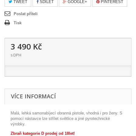
TWEET
SDÍLET
GOOGLE+
PINTEREST
Poslat příteli
Tisk
3 490 Kč
s DPH
VÍCE INFORMACÍ
Malá, lehká samonabíjecí obranná pistole, vhodná i pro ženy. S
pomocí nástavce lze střílet světlice a jiné pyrotechnické
výrobky.
Zbraň kategorie D prodej od 18let!