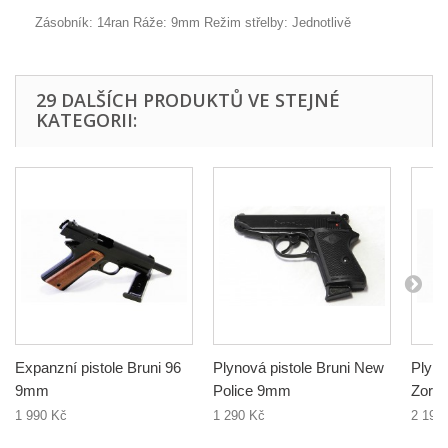
Zásobník: 14ran Ráže: 9mm Režim střelby: Jednotlivě
29 DALŠÍCH PRODUKTŮ VE STEJNÉ
KATEGORII:
Expanzní pistole Bruni 96
Plynová pistole Bruni New
Plyno
9mm
Police 9mm
Zora
1 990 Kč
1 290 Kč
2 190