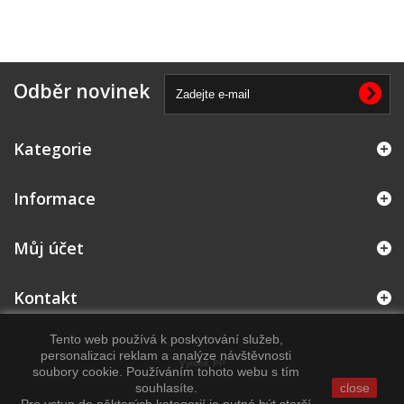
Odběr novinek
Kategorie
Informace
Můj účet
Kontakt
Tento web používá k poskytování služeb,
personalizaci reklam a analýze návštěvnosti
Vyrobil:
PP
soubory cookie. Používáním tohoto webu s tím
souhlasíte.
close