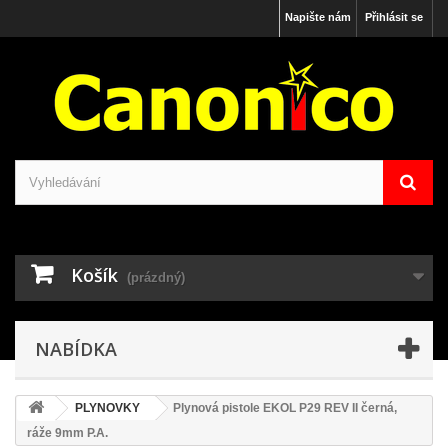
Napište nám
Přihlásit se
Košík
(prázdný)
NABÍDKA
PLYNOVKY
Plynová pistole EKOL P29 REV II černá,
ráže 9mm P.A.