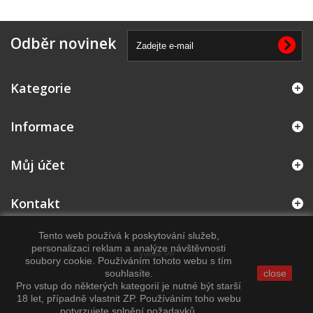
Odběr novinek
Kategorie
Informace
Můj účet
Kontakt
Tento web používá k poskytování služeb,
personalizaci reklam a analýze návštěvnosti
Vyrobil:
PP
soubory cookie. Používáním tohoto webu s tím
souhlasíte.
close
Pro vstup do některých kategorií je nutné být starší
18 let, případně vlastnit ZP. Používáním toho webu
potvrzujete splnění požadavků.