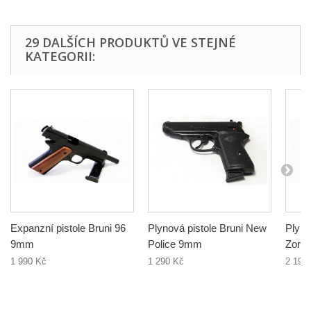
29 DALŠÍCH PRODUKTŮ VE STEJNÉ
KATEGORII:
Expanzní pistole Bruni 96
Plynová pistole Bruni New
Plyno
9mm
Police 9mm
Zora
1 990 Kč
1 290 Kč
2 190