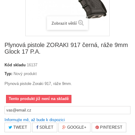
Zobrazit větší
Plynová pistole ZORAKI 917 černá, ráže 9mm
Glock 17 P.A.
Kód skladu
16137
Typ:
Nový produkt
Plynová pistole Zoraki 917, ráže 9mm.
Tento produkt již není na skladě
Informujte mě, až bude k dispozici
TWEET
SDÍLET
GOOGLE+
PINTEREST