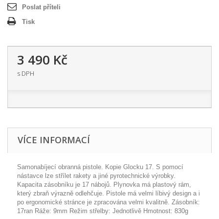
Poslat příteli
Tisk
3 490 Kč
s DPH
VÍCE INFORMACÍ
Samonabíjecí obranná pistole. Kopie Glocku 17. S pomocí
nástavce lze střílet rakety a jiné pyrotechnické výrobky.
Kapacita zásobníku je 17 nábojů. Plynovka má plastový rám,
který zbraň výrazně odlehčuje. Pistole má velmi líbivý design a i
po ergonomické stránce je zpracována velmi kvalitně. Zásobník:
17ran Ráže: 9mm Režim střelby: Jednotlivě Hmotnost: 830g